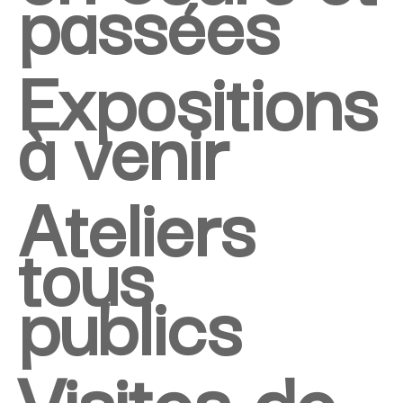
passées
Expositions
à venir
Ateliers
tous
publics
Visites de