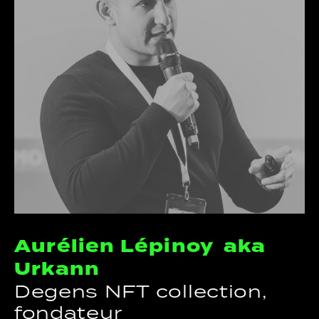
Aurélien Lépinoy aka
Urkann
Degens NFT collection,
fondateur