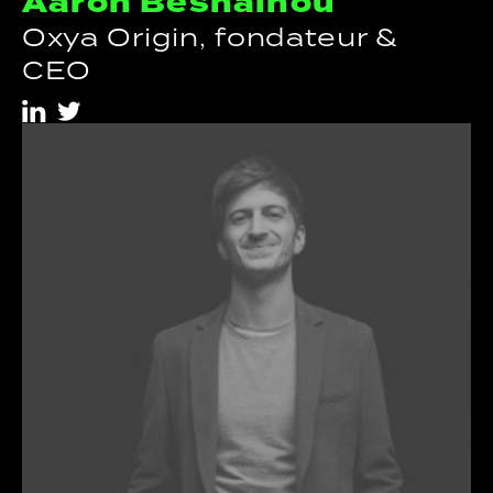
Aaron Besnainou
Oxya Origin, fondateur &
CEO
i
t