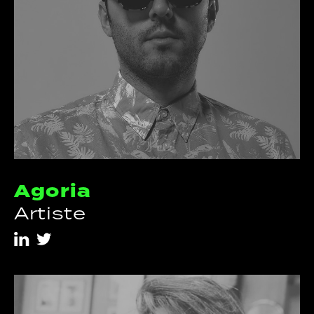
Agoria
Artiste
i
t