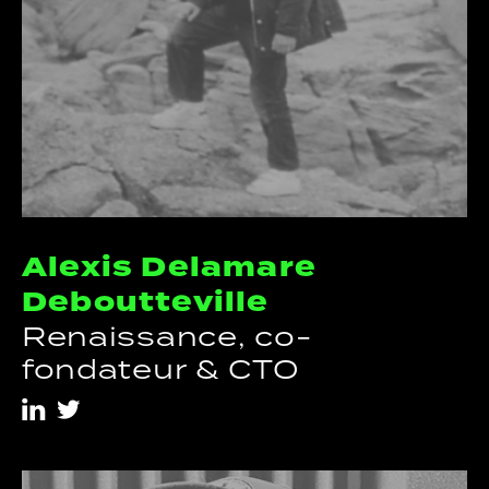
Alexis Delamare
Deboutteville
Renaissance, co-
fondateur & CTO
i
t