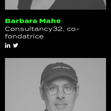
Barbara Mahe
Consultancy32, co-
fondatrice
i
t