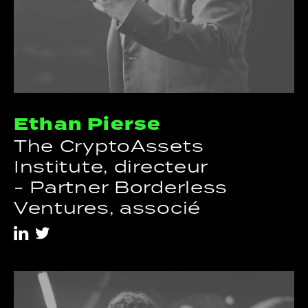
Ethan Pierse
The CryptoAssets
Institute, directeur
-
Partner Borderless
Ventures, associé
i
t