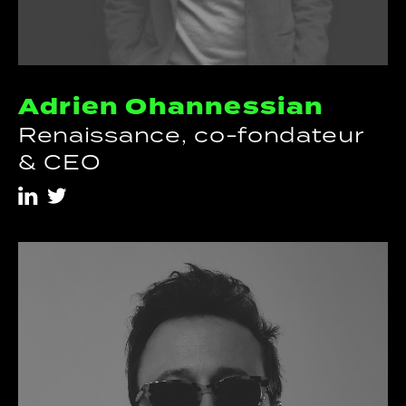
Adrien Ohannessian
Renaissance, co-fondateur
& CEO
i
t