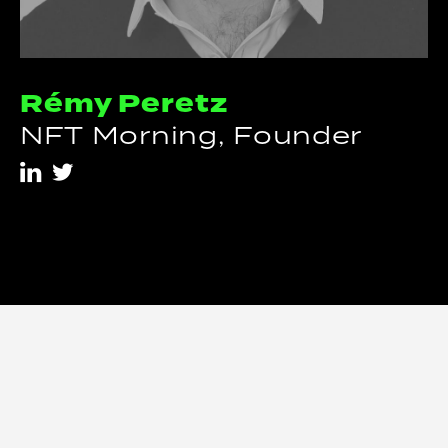
Rémy Peretz
NFT Morning, Founder
i
t